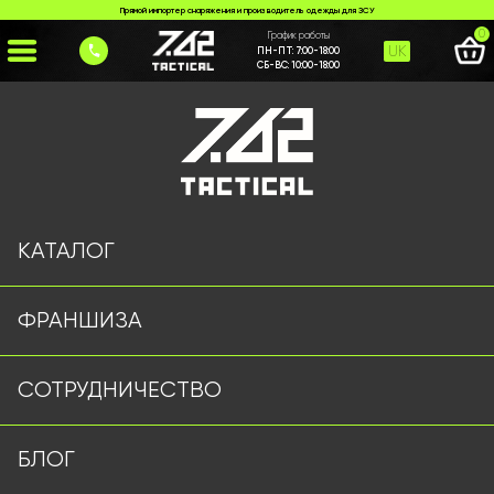
Прямой импортер снаряжения и производитель одежды для ЗСУ
0
График работы
UK
ПН-ПТ:
7:00-18:00
СБ-ВС:
10:00-18:00
Главная
>
Каталог
>
Рюкзаки и Сумки
>
Сумка 7.62 Tactical
КАТАЛОГ
ФРАНШИЗА
СОТРУДНИЧЕСТВО
БЛОГ