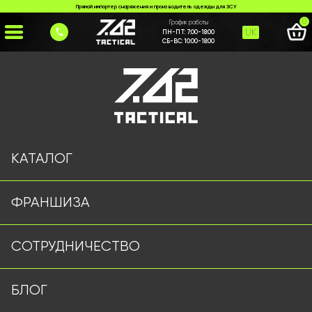
Прямой импортер снаряжения и производитель одежды для ЗСУ
0
График работы
UK
ПН-ПТ:
7:00-18:00
СБ-ВС:
10:00-18:00
Главная
>
Каталог
>
Рюкзаки и Сумки
>
Сумка 7.62 Tactical
КАТАЛОГ
ФРАНШИЗА
СОТРУДНИЧЕСТВО
БЛОГ