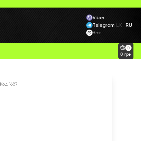
Viber
Telegram
RU
UK
|
Чат
0
0
грн
а
Код
1687