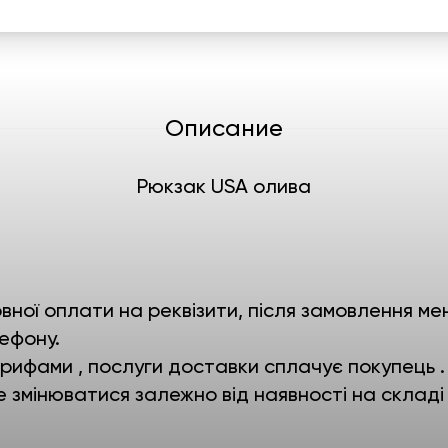
Описание
Рюкзак USA олива
ної оплати на реквізити, після замовлення мен
ефону.
ифами , послуги доставки сплачує покупець .
е змінюватися залежно від наявності на складі 