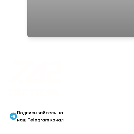
Военная одежда оптом
| Военная форма от
производителя 7.62
Tactical
Подписывайтесь на
наш Telegram канал