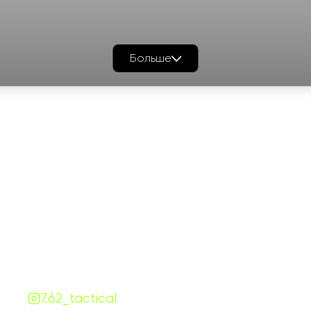
Больше
График работы
Навигаци
ПН-ПТ:
7:00-18:00
Катало
СБ-ВС:
10:00-18:00
Франш
Контакты
Сотруд
+380 (68) 843-7777
Блог
Viber
Telegram
Чат
7.62.tactical.opt@gmail.com
Одесса, Украина
7.62_tactical