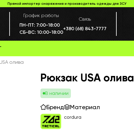
Прямой импортер снаряжения и производитель одежды для ЗСУ
График работы
Связь
ПН-ПТ:
7:00-18:00
+380 (68) 843-7777
СБ-ВС:
10:00-18:00
Г
 USA олива
Рюкзак USA олив
В наличии
Бренд
Материал
cordura