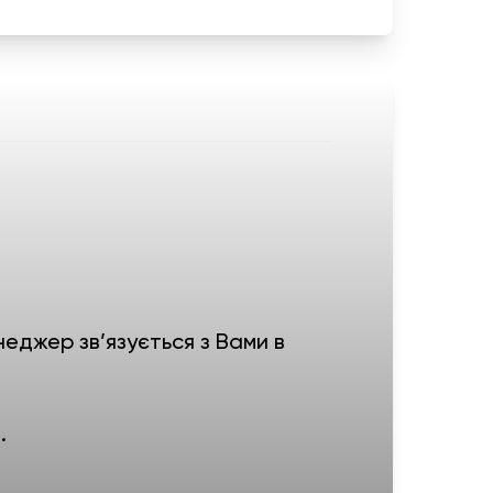
еджер зв’язується з Вами в
.