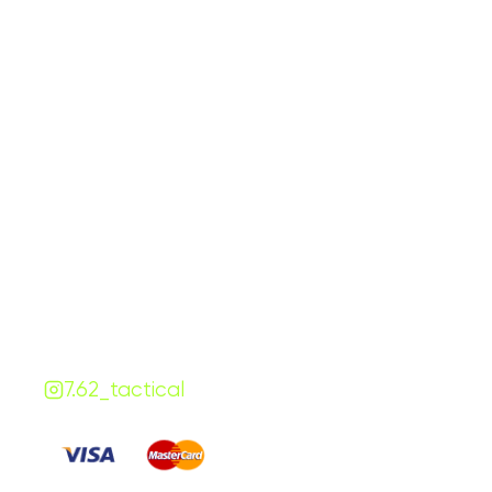
График работы
Навигаци
ПН-ПТ:
7:00-18:00
Катало
СБ-ВС:
10:00-18:00
Франш
Контакты
Сотруд
+380 (68) 843-7777
Блог
Viber
Telegram
Чат
7.62.tactical.opt@gmail.com
Одесса, Украина
7.62_tactical
Платите
: