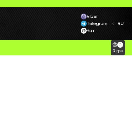
Viber
Telegram
RU
UK
|
Чат
0
0
грн