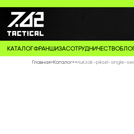
КАТАЛОГ
ФРАНШИЗА
СОТРУДНИЧЕСТВО
БЛО
Главная
>
Каталог
>
>
riukzak-piksel-single-sw