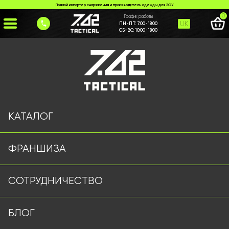
Прямой импортер снаряжения и производитель одежды для ЗСУ
0
График работы
UK
ПН-ПТ:
7:00-18:00
СБ-ВС:
10:00-18:00
Главная
>
Каталог
>
Рюкзаки и Сумки
>
Рюкзак на 15 л мультикам
КАТАЛОГ
ФРАНШИЗА
СОТРУДНИЧЕСТВО
БЛОГ