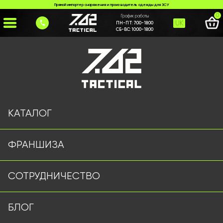
Прямой импортер снаряжения и производитель одежды для ЗСУ
0
График работы
UK
ПН-ПТ:
7:00-18:00
СБ-ВС:
10:00-18:00
Главная
>
Каталог
>
>
%2B380%20(68)%20843-7777
Страница не найдена
КАТАЛОГ
ФРАНШИЗА
Военная одежда оптом | Военная форма от
СОТРУДНИЧЕСТВО
производителя 7.62 Tactical
Подписывайтесь на наш Telegram канал
БЛОГ