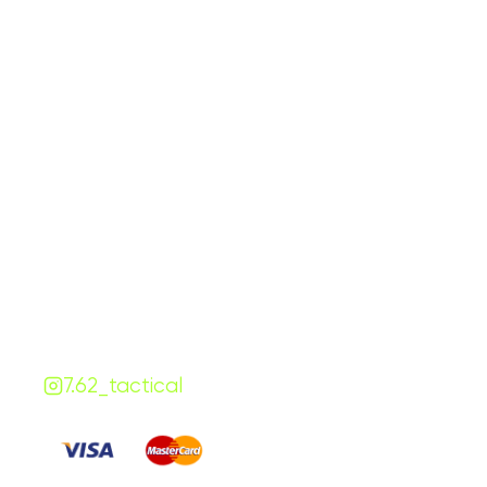
График работы
Навигаци
ПН-ПТ:
7:00-18:00
Катало
СБ-ВС:
10:00-18:00
Франш
Контакты
Сотруд
+380 (68) 843-7777
Блог
Viber
Telegram
Чат
7.62.tactical.opt@gmail.com
Одесса, Украина
7.62_tactical
Платите
: