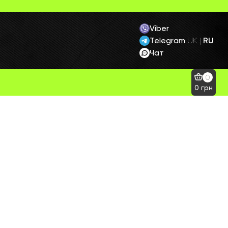
Viber
Telegram
RU
UK
|
Чат
0
0
грн