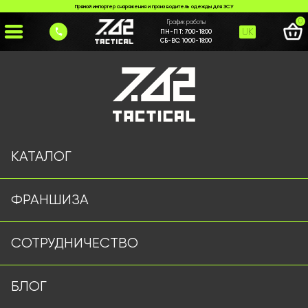
Прямой импортер снаряжения и производитель одежды для ЗСУ
0
График работы
UK
ПН-ПТ:
7:00-18:00
СБ-ВС:
10:00-18:00
Главная
>
Каталог
>
Плитоноски/РПС
>
Плитоноска Мультикам з напашником
КАТАЛОГ
ФРАНШИЗА
СОТРУДНИЧЕСТВО
БЛОГ