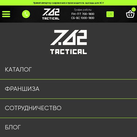
Прямой импортер снаряжения и производитель одежды для ЗСУ
0
График работы
UK
ПН-ПТ:
7:00-18:00
СБ-ВС:
10:00-18:00
Главная
>
Каталог
>
Плитоноски/РПС
>
Плитоноска ATTACK з 4 точками швидкого скидання
КАТАЛОГ
ФРАНШИЗА
СОТРУДНИЧЕСТВО
БЛОГ