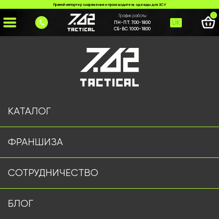
Прямой импортер снаряжения и производитель одежды для ЗСУ
0
График работы
UK
ПН-ПТ:
7:00-18:00
СБ-ВС:
10:00-18:00
Главная
>
Каталог
>
Плитоноски/РПС
>
Плитоноска 7.62 Tactical піксель
КАТАЛОГ
ФРАНШИЗА
СОТРУДНИЧЕСТВО
БЛОГ