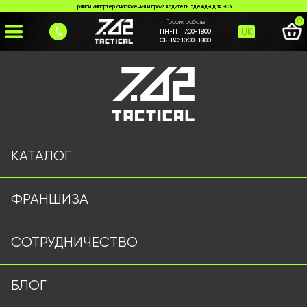
Прямой импортер снаряжения и производитель одежды для ЗСУ
0
График работы
UK
ПН-ПТ:
7:00-18:00
СБ-ВС:
10:00-18:00
Главная
>
Каталог
>
Ножи и Мультитулы
>
Телескоп #604-3
КАТАЛОГ
ФРАНШИЗА
СОТРУДНИЧЕСТВО
БЛОГ