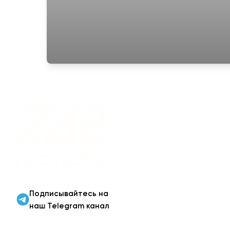
Военная одежда оптом
| Военная форма от
производителя 7.62
Tactical
Подписывайтесь на
наш Telegram канал