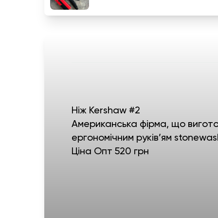
Ніж Kershaw #2
Американська фірма, що виготов
ергономічним руків’ям stonewas
Ціна Опт 520 грн