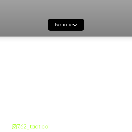
Больше
График работы
Навигаци
ПН-ПТ:
7:00-18:00
Катало
СБ-ВС:
10:00-18:00
Франш
Контакты
Сотруд
+380 (68) 843-7777
Блог
Viber
Telegram
Чат
7.62.tactical.opt@gmail.com
Одесса, Украина
7.62_tactical