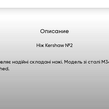
Описание
Ніж Kershaw №2
ляє надійні складані ножі. Модель зі сталі M3
hed.