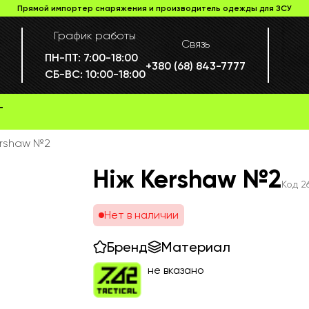
Прямой импортер снаряжения и производитель одежды для ЗСУ
График работы
Связь
ПН-ПТ:
7:00-18:00
+380 (68) 843-7777
СБ-ВС:
10:00-18:00
Г
ershaw №2
Ніж Kershaw №2
Код
2
Нет в наличии
Бренд
Материал
не вказано