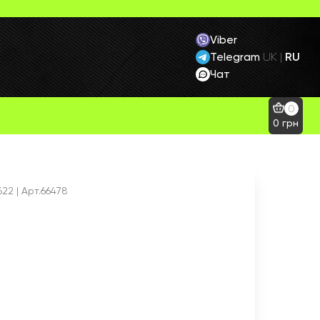
Viber
Telegram
RU
UK
|
Чат
0
0
грн
622
| Арт.66478