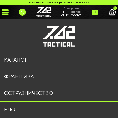
Прямой импортер снаряжения и производитель одежды для ЗСУ
0
График работы
UK
ПН-ПТ:
7:00-18:00
СБ-ВС:
10:00-18:00
Главная
>
Каталог
>
Ножи и Мультитулы
>
Ніж Browning №37
КАТАЛОГ
ФРАНШИЗА
СОТРУДНИЧЕСТВО
БЛОГ