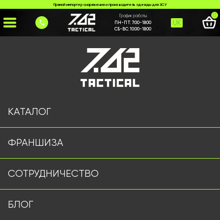
Прямой импортер снаряжения и производитель одежды для ЗСУ
0
График работы
UK
ПН-ПТ:
7:00-18:00
СБ-ВС:
10:00-18:00
Главная
>
Каталог
>
>
nizh-53
Страница не найдена
КАТАЛОГ
ФРАНШИЗА
Военная одежда оптом | Военная форма от
СОТРУДНИЧЕСТВО
производителя 7.62 Tactical
Подписывайтесь на наш Telegram канал
БЛОГ