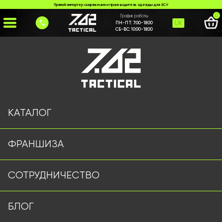
Прямой импортер снаряжения и производитель одежды для ЗСУ
0
График работы
UK
ПН-ПТ:
7:00-18:00
СБ-ВС:
10:00-18:00
Главная
>
Каталог
>
>
nizh-530-9
Страница не найдена
КАТАЛОГ
ФРАНШИЗА
Военная одежда оптом | Военная форма от
СОТРУДНИЧЕСТВО
производителя 7.62 Tactical
Подписывайтесь на наш Telegram канал
БЛОГ