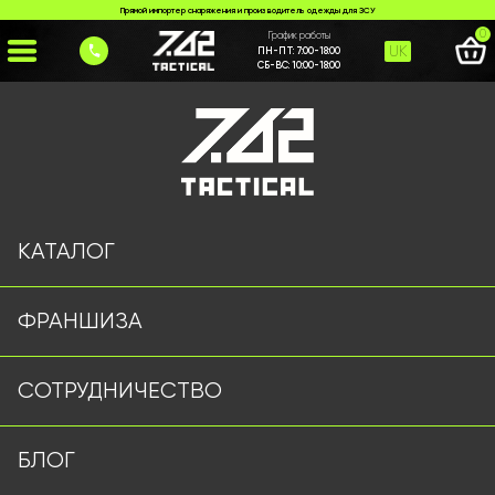
Прямой импортер снаряжения и производитель одежды для ЗСУ
0
График работы
UK
ПН-ПТ:
7:00-18:00
СБ-ВС:
10:00-18:00
Главная
>
Каталог
>
>
nizh-480
Страница не найдена
КАТАЛОГ
ФРАНШИЗА
Военная одежда оптом | Военная форма от
СОТРУДНИЧЕСТВО
производителя 7.62 Tactical
Подписывайтесь на наш Telegram канал
БЛОГ