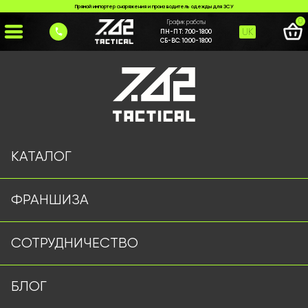
Прямой импортер снаряжения и производитель одежды для ЗСУ
0
График работы
UK
ПН-ПТ:
7:00-18:00
СБ-ВС:
10:00-18:00
Главная
>
Каталог
>
>
obvis-1-olyva
Страница не найдена
КАТАЛОГ
ФРАНШИЗА
Военная одежда оптом | Военная форма от
СОТРУДНИЧЕСТВО
производителя 7.62 Tactical
Подписывайтесь на наш Telegram канал
БЛОГ