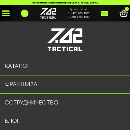
Прямой импортер снаряжения и производитель одежды для ЗСУ
0
График работы
UK
ПН-ПТ:
7:00-18:00
СБ-ВС:
10:00-18:00
Главная
>
Каталог
>
>
obves-5-koet-chern%D1%8Bi
Страница не найдена
КАТАЛОГ
ФРАНШИЗА
Военная одежда оптом | Военная форма от
СОТРУДНИЧЕСТВО
производителя 7.62 Tactical
Подписывайтесь на наш Telegram канал
БЛОГ