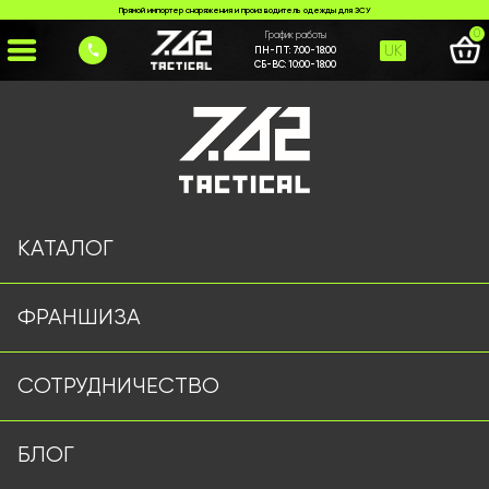
Прямой импортер снаряжения и производитель одежды для ЗСУ
0
График работы
UK
ПН-ПТ:
7:00-18:00
СБ-ВС:
10:00-18:00
Главная
>
Каталог
>
Куртки и Бушлаты
>
Тактична вітровка NK 7.62 tactical чорна
КАТАЛОГ
ФРАНШИЗА
СОТРУДНИЧЕСТВО
БЛОГ