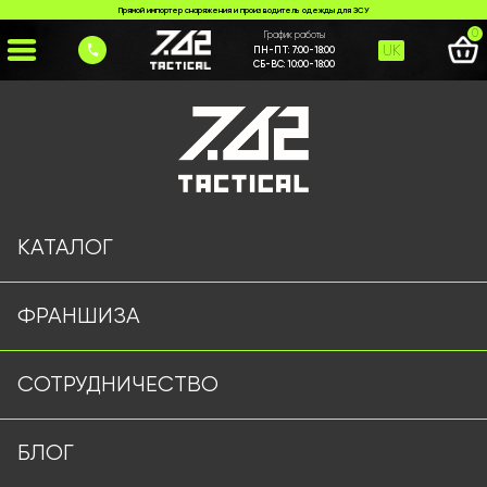
Прямой импортер снаряжения и производитель одежды для ЗСУ
0
График работы
UK
ПН-ПТ:
7:00-18:00
СБ-ВС:
10:00-18:00
Главная
>
Каталог
>
Куртки и Бушлаты
>
Тактична куртка DRAGON олива
КАТАЛОГ
ФРАНШИЗА
СОТРУДНИЧЕСТВО
БЛОГ