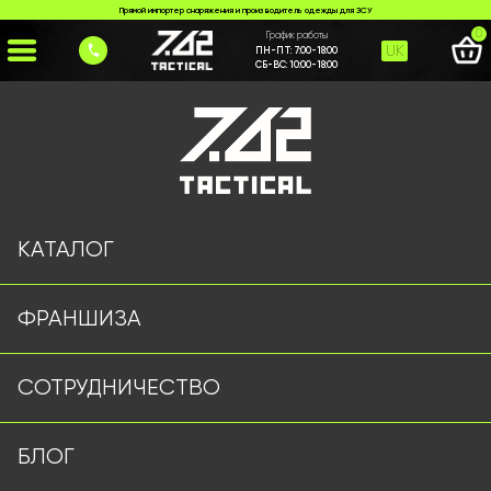
Прямой импортер снаряжения и производитель одежды для ЗСУ
0
График работы
UK
ПН-ПТ:
7:00-18:00
СБ-ВС:
10:00-18:00
Главная
>
Каталог
>
>
taktychna-kurtka-dragon-olyva
Страница не найдена
КАТАЛОГ
ФРАНШИЗА
Военная одежда оптом | Военная форма от
СОТРУДНИЧЕСТВО
производителя 7.62 Tactical
Подписывайтесь на наш Telegram канал
БЛОГ