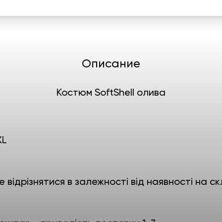
Описание
Костюм SoftShell олива
3XL
е відрізнятися в залежності від наявності на ск