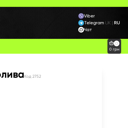
Viber
Telegram
RU
UK
|
Чат
0
0
грн
олива
Код
2752