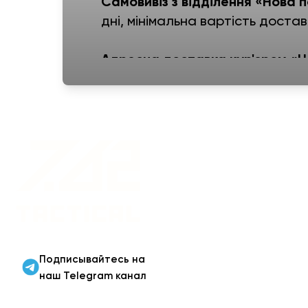
Самовивіз з відділення «Нова 
дні, мінімальна вартість достав
Адресна доставка кур'єром «
дні, мінімальна вартість достав
Поштомат «Нова пошта» -
три
вартість доставки - 50 грн.
Военная одежда оптом
| Военная форма от
производителя 7.62
Tactical
Подписывайтесь на
наш Telegram канал