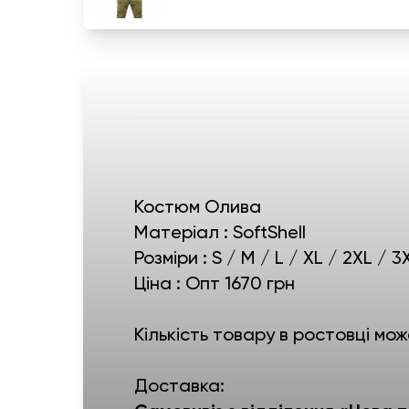
Костюм Олива
Матеріал : SoftShell
Розміри : S / M / L / XL / 2XL / 
Ціна : Опт 1670 грн
Кількість товару в ростовці мож
Доставка: