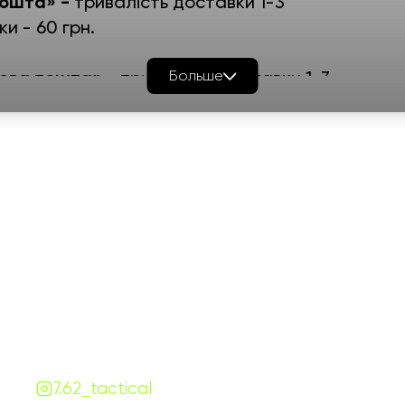
пошта» -
тривалість доставки 1-3
ки - 60 грн.
Нова пошта» -
тривалість доставки 1-3
Больше
ки - 90 грн.
валість доставки 1-3 дні, мінімальна
График работы
Навигаци
ПН-ПТ:
7:00-18:00
Катало
СБ-ВС:
10:00-18:00
Франш
Контакты
Сотруд
+380 (68) 843-7777
Блог
Viber
Telegram
Чат
7.62.tactical.opt@gmail.com
Одесса, Украина
7.62_tactical