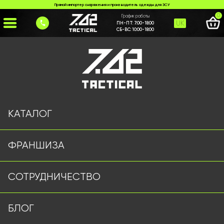
Прямой импортер снаряжения и производитель одежды для ЗСУ
0
График работы
UK
ПН-ПТ:
7:00-18:00
СБ-ВС:
10:00-18:00
Главная
>
Каталог
>
>
hodynnyk-skmei-5
Страница не найдена
КАТАЛОГ
ФРАНШИЗА
Военная одежда оптом | Военная форма от
СОТРУДНИЧЕСТВО
производителя 7.62 Tactical
Подписывайтесь на наш Telegram канал
БЛОГ