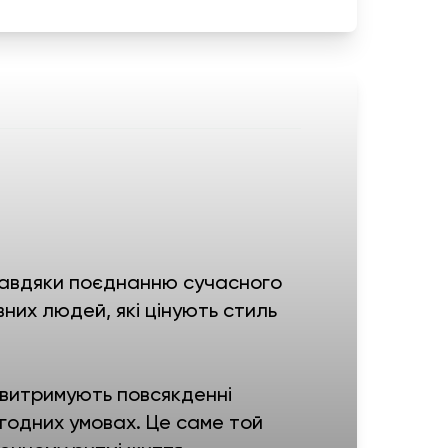
і завдяки поєднанню сучасного
вних людей, які цінують стиль
 витримують повсякденні
годних умовах. Це саме той