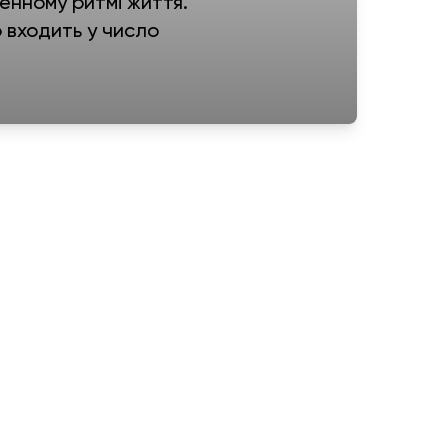
енному ритмі життя.
 входить у число
ладі
еджер зв’язується з Вами в
я
Информация
г
Обмен и возврат
иза
Политика конфиденциальности
ничество
Договор публичной оферты
Карта сайта