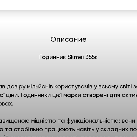
Описание
Годинник Skmei 355к
в довіру мільйонів користувачів у всьому світ
ї ціни. Годинники цієї марки створені для акти
овах.
двищеною міцністю та функціональністю: вони
ю та стабільно працюють навіть у складних по