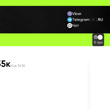
Viber
Telegram
RU
UK
|
Чат
0
0
грн
55к
Код
3436