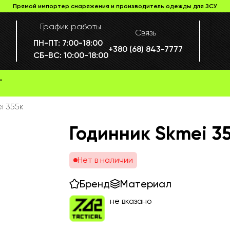
Прямой импортер снаряжения и производитель одежды для ЗСУ
График работы
Связь
ПН-ПТ:
7:00-18:00
+380 (68) 843-7777
СБ-ВС:
10:00-18:00
Г
i 355к
Годинник Skmei 3
Нет в наличии
Бренд
Материал
не вказано