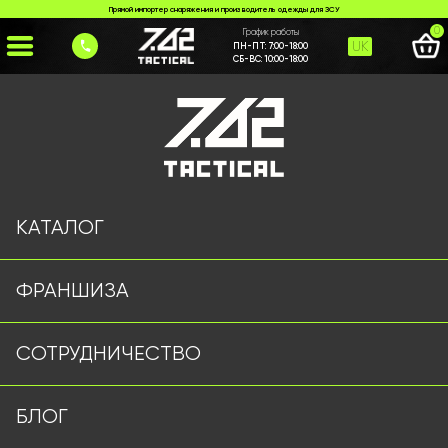
Прямой импортер снаряжения и производитель одежды для ЗСУ
0
График работы
UK
ПН-ПТ:
7:00-18:00
СБ-ВС:
10:00-18:00
Главная
>
Каталог
>
Годинники
>
Годинник Skmei 315о
КАТАЛОГ
ФРАНШИЗА
СОТРУДНИЧЕСТВО
БЛОГ