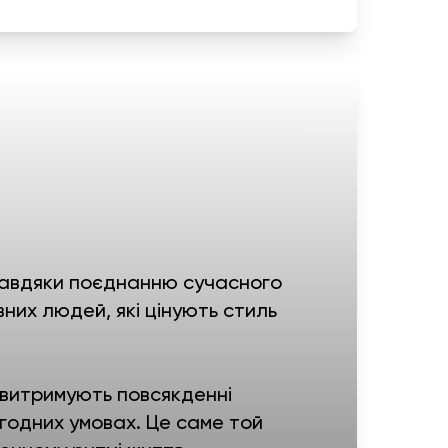
і завдяки поєднанню сучасного
вних людей, які цінують стиль
 витримують повсякденні
годних умовах. Це саме той