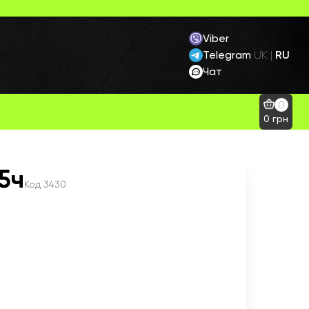
Viber
Telegram
RU
UK
|
Чат
0
0
грн
5ч
Код
3430