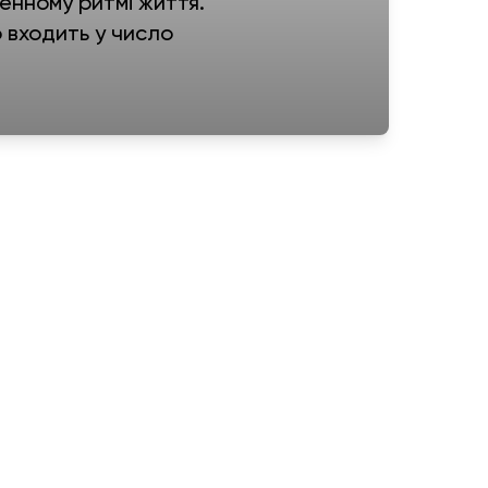
енному ритмі життя.
 входить у число
ладі
еджер зв’язується з Вами в
я
Информация
г
Обмен и возврат
иза
Политика конфиденциальности
ничество
Договор публичной оферты
Карта сайта