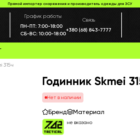
Прямой импортер снаряжения и производитель одежды для ЗСУ
График работы
Связь
ПН-ПТ:
7:00-18:00
+380 (68) 843-7777
СБ-ВС:
10:00-18:00
Г
i 315ч
Годинник Skmei 31
Нет в наличии
Бренд
Материал
не вказано