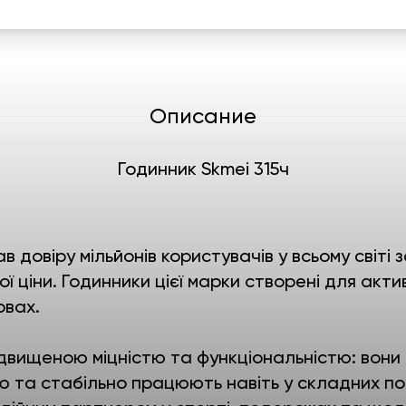
Описание
Годинник Skmei 315ч
в довіру мільйонів користувачів у всьому світ
ї ціни. Годинники цієї марки створені для акти
овах.
двищеною міцністю та функціональністю: вони
ю та стабільно працюють навіть у складних по