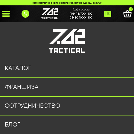
Прямой импортер снаряжения и производитель одежды для ЗСУ
0
График работы
UK
ПН-ПТ:
7:00-18:00
СБ-ВС:
10:00-18:00
Главная
>
Каталог
>
>
maskuvalne-poncho
Страница не найдена
КАТАЛОГ
ФРАНШИЗА
Военная одежда оптом | Военная форма от
СОТРУДНИЧЕСТВО
производителя 7.62 Tactical
Подписывайтесь на наш Telegram канал
БЛОГ