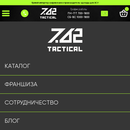
Прямой импортер снаряжения и производитель одежды для ЗСУ
0
График работы
UK
ПН-ПТ:
7:00-18:00
СБ-ВС:
10:00-18:00
Главная
>
Каталог
>
Гамаки/Сетки/Палатки
>
Маскувальна сітка 6м на 8м
КАТАЛОГ
ФРАНШИЗА
СОТРУДНИЧЕСТВО
БЛОГ