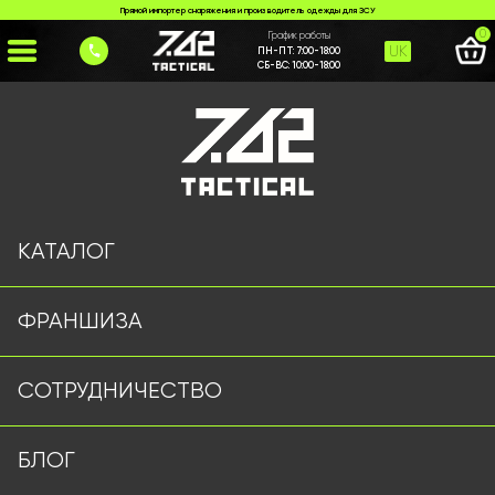
Прямой импортер снаряжения и производитель одежды для ЗСУ
0
График работы
UK
ПН-ПТ:
7:00-18:00
СБ-ВС:
10:00-18:00
Главная
>
Каталог
>
>
doshchovyk-i-poncho-olyva
Страница не найдена
КАТАЛОГ
ФРАНШИЗА
Военная одежда оптом | Военная форма от
СОТРУДНИЧЕСТВО
производителя 7.62 Tactical
Подписывайтесь на наш Telegram канал
БЛОГ