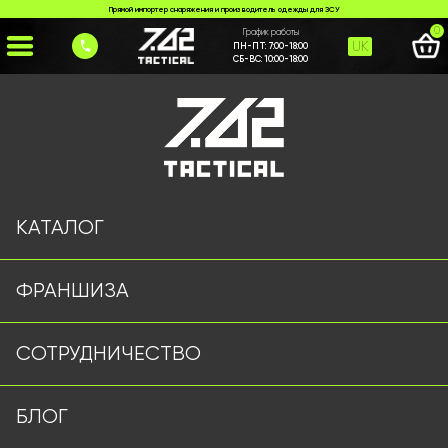
Прямой импортер снаряжения и производитель одежды для ЗСУ
0
График работы
UK
ПН-ПТ:
7:00-18:00
СБ-ВС:
10:00-18:00
Главная
>
Каталог
>
Футболки
>
Футболка Смерть Зачекає койот
КАТАЛОГ
ФРАНШИЗА
СОТРУДНИЧЕСТВО
БЛОГ