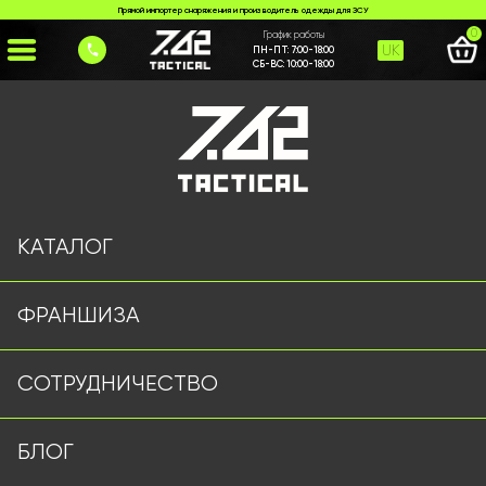
Прямой импортер снаряжения и производитель одежды для ЗСУ
0
График работы
UK
ПН-ПТ:
7:00-18:00
СБ-ВС:
10:00-18:00
Главная
>
Каталог
>
Футболки
>
Футболка Кулір койот
КАТАЛОГ
ФРАНШИЗА
СОТРУДНИЧЕСТВО
БЛОГ