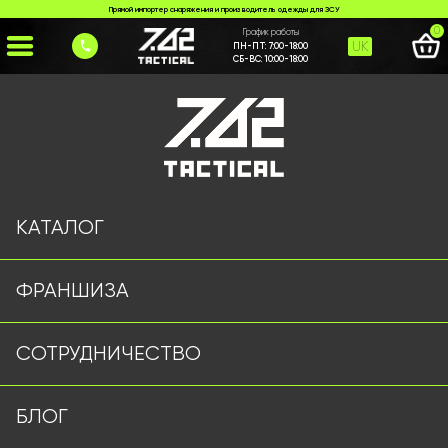
Прямой импортер снаряжения и производитель одежды для ЗСУ
0
График работы
UK
ПН-ПТ:
7:00-18:00
СБ-ВС:
10:00-18:00
Главная
>
Каталог
>
>
likhtaryk-wd06044-chornyi
Страница не найдена
КАТАЛОГ
ФРАНШИЗА
Военная одежда оптом | Военная форма от
СОТРУДНИЧЕСТВО
производителя 7.62 Tactical
Подписывайтесь на наш Telegram канал
БЛОГ