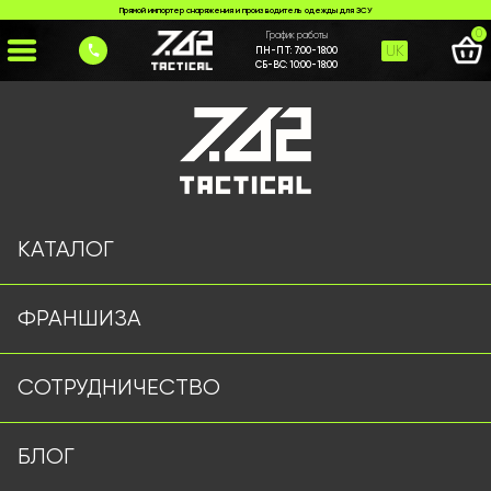
Прямой импортер снаряжения и производитель одежды для ЗСУ
0
График работы
UK
ПН-ПТ:
7:00-18:00
СБ-ВС:
10:00-18:00
Главная
>
Каталог
>
Фонари Оптом
>
Ліхтарик MPLS койот
КАТАЛОГ
ФРАНШИЗА
СОТРУДНИЧЕСТВО
БЛОГ