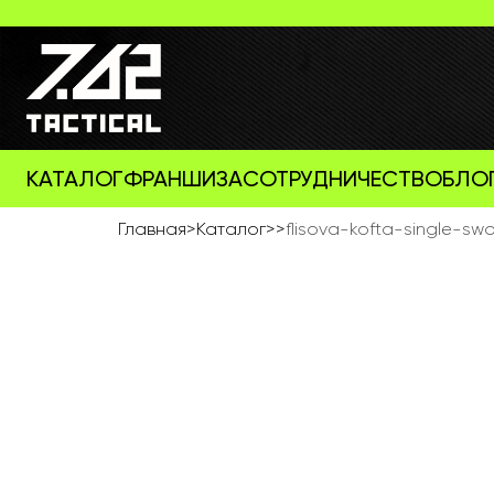
КАТАЛОГ
ФРАНШИЗА
СОТРУДНИЧЕСТВО
БЛО
Главная
>
Каталог
>
>
flisova-kofta-single-sw