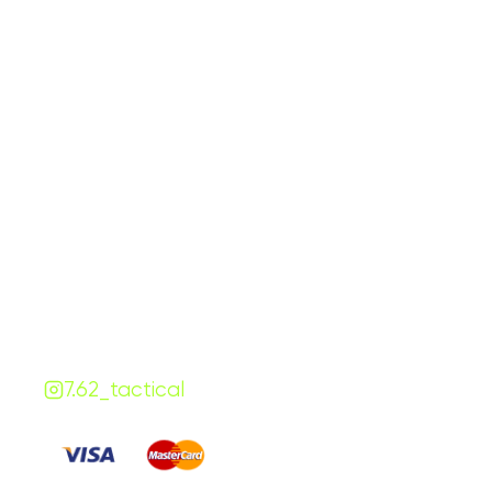
График работы
Навигаци
ПН-ПТ:
7:00-18:00
Катало
СБ-ВС:
10:00-18:00
Франш
Контакты
Сотруд
+380 (68) 843-7777
Блог
Viber
Telegram
Чат
7.62.tactical.opt@gmail.com
Одесса, Украина
7.62_tactical
Платите
: