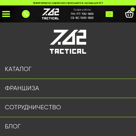
Прямой импортер снаряжения и производитель одежды для ЗСУ
0
График работы
UK
ПН-ПТ:
7:00-18:00
СБ-ВС:
10:00-18:00
Главная
>
Каталог
>
Активні навушники
>
Навушники активні EARMOR SE32 Хакі
КАТАЛОГ
ФРАНШИЗА
СОТРУДНИЧЕСТВО
БЛОГ